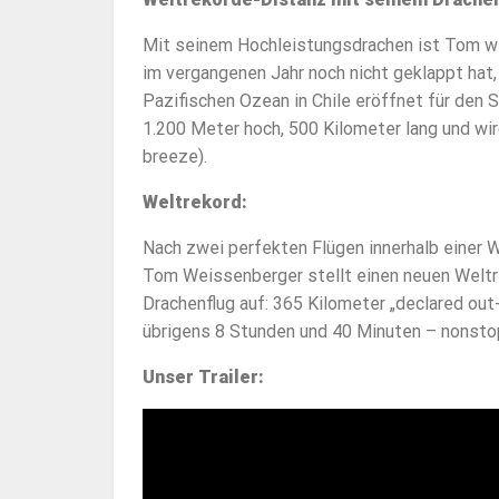
Mit seinem Hochleistungsdrachen ist Tom w
im vergangenen Jahr noch nicht geklappt hat,
Pazifischen Ozean in Chile eröffnet für den 
1.200 Meter hoch, 500 Kilometer lang und wi
breeze).
Weltrekord:
Nach zwei perfekten Flügen innerhalb einer 
Tom Weissenberger stellt einen neuen Weltr
Drachenflug auf: 365 Kilometer „declared out
übrigens 8 Stunden und 40 Minuten – nonsto
Unser Trailer: