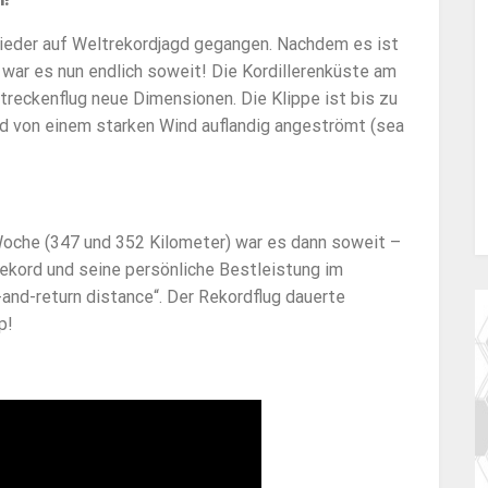
ieder auf Weltrekordjagd gegangen. Nachdem es ist
 war es nun endlich soweit! Die Kordillerenküste am
Streckenflug neue Dimensionen. Die Klippe ist bis zu
rd von einem starken Wind auflandig angeströmt (sea
Woche (347 und 352 Kilometer) war es dann soweit –
ekord und seine persönliche Bestleistung im
-and-return distance“. Der Rekordflug dauerte
p!