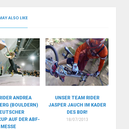
MAY ALSO LIKE
IDER ANDREA
UNSER TEAM RIDER
ERG (BOULDERN)
JASPER JAUCH IM KADER
DEUTSCHER
DES BDR!
UP AUF DER ABF-
18/07/2013
MESSE