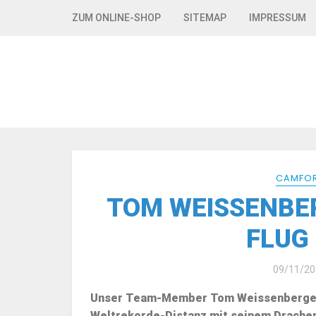
Skip to navigation
Skip to content
ZUM ONLINE-SHOP
SITEMAP
IMPRESSUM
CAMFOR
TOM WEISSENBE
FLUG 
09/11/20
Unser Team-Member Tom Weissenberger s
Weltrekorde-Distanz mit seinem Drache