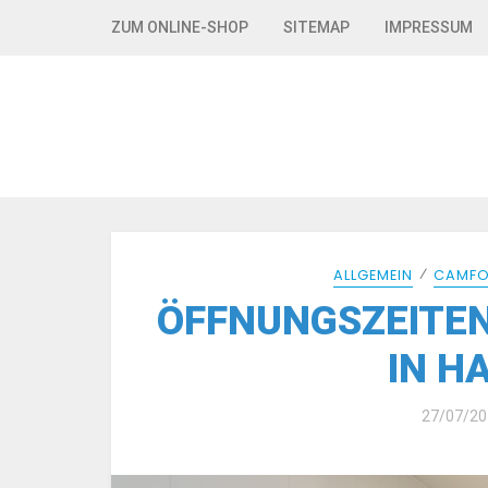
Skip to navigation
Skip to content
ZUM ONLINE-SHOP
SITEMAP
IMPRESSUM
⁄
ALLGEMEIN
CAMFO
ÖFFNUNGSZEITEN
IN H
27/07/20