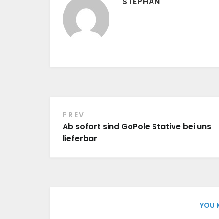
STEPHAN
PREV
Beitragsnavigation
Ab sofort sind GoPole Stative bei uns
lieferbar
YOU 