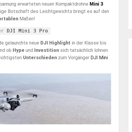
t Spannung erwarteten neuen Kompaktdrohne
Mini 3
zige Botschaft des Leichtgewichts bringt es auf den
ortablen
Maßen!
er
DJI Mini 3 Pro
unde gelaunchte neue
DJI Highlight
in der Klasse bis
 und ob
Hype
und
Investition
sich tatsächlich lohnen.
wichtigsten
Unterschieden
zum Vorgänger
DJI Mini