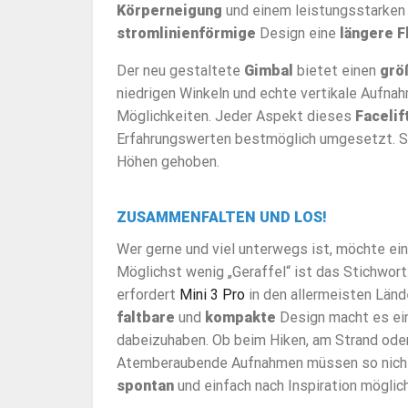
Körperneigung
und einem leistungsstarke
stromlinienförmige
Design eine
längere F
Der neu gestaltete
Gimbal
bietet einen
grö
niedrigen Winkeln und echte vertikale Aufnah
Möglichkeiten. Jeder Aspekt dieses
Facelif
Erfahrungswerten bestmöglich umgesetzt. So 
Höhen gehoben.
ZUSAMMENFALTEN UND LOS!
Wer gerne und viel unterwegs ist, möchte eine
Möglichst wenig „Geraffel“ ist das Stichwor
erfordert
Mini 3 Pro
in den allermeisten Län
faltbare
und
kompakte
Design macht es ein
dabeizuhaben. Ob beim Hiken, am Strand ode
Atemberaubende Aufnahmen müssen so nicht 
spontan
und einfach nach Inspiration möglich