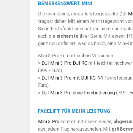
BEMERKENSWERT MINI
Die mini-kleine, mega-leistungsstarke
DJI Mi
tragbar daher. Mit einem Antrittsgewicht vo
Sicherheitsfunktionen ist sie nicht nur reguli
auch die
sicherste
ihrer Serie. Mit einem
1/
ganz neu definiert, was es heißt, eine Mini-Dr
Mini 3 Pro kommt in
drei
Versionen:
>
DJI Mini 3 Pro DJI RC
mit leichter, hochwer
(999.- Euro)
>
DJI Mini 3 Pro mit DJI RC-N1
Fernsteuerung
Euro)
>
DJI Mini 3 Pro ohne Fernbedienung
(739.- E
FACELIFT FÜR MEHR LEISTUNG
Mini 3 Pro
kommt mit einem neuen,
abgerun
aus jedem Flug herauszuholen. Mit
größeren