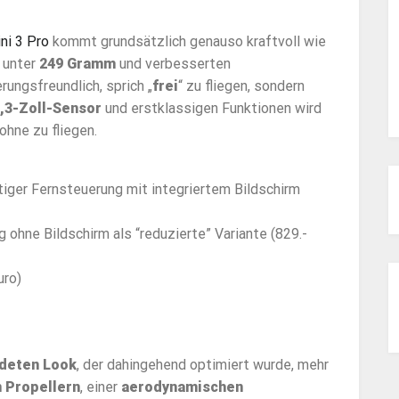
ni 3 Pro
kommt grundsätzlich genauso kraftvoll wie
n unter
249 Gramm
und verbesserten
erungsfreundlich, sprich „
frei
“ zu fliegen, sondern
1,3-Zoll-Sensor
und erstklassigen Funktionen wird
ohne zu fliegen.
tiger Fernsteuerung mit integriertem Bildschirm
 ohne Bildschirm als “reduzierte” Variante (829.-
uro)
deten Look
, der dahingehend optimiert wurde, mehr
 Propellern
, einer
aerodynamischen