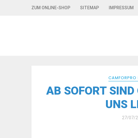
Skip to navigation
Skip to content
ZUM ONLINE-SHOP
SITEMAP
IMPRESSUM
CAMFORPRO 
AB SOFORT SIND 
UNS L
27/07/