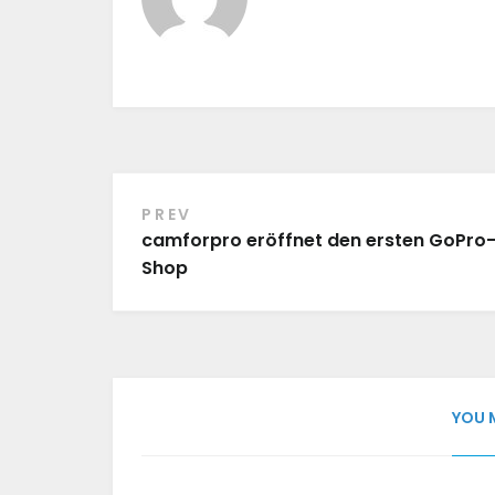
PREV
Beitragsnavigation
camforpro eröffnet den ersten GoPro
Shop
YOU 