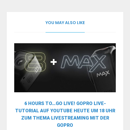
YOU MAY ALSO LIKE
6 HOURS TO…GO LIVE! GOPRO LIVE-
TUTORIAL AUF YOUTUBE HEUTE UM 18 UHR
ZUM THEMA LIVESTREAMING MIT DER
GOPRO