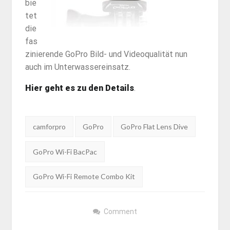
bie
tet
die
fas
zinierende GoPro Bild- und Videoqualität nun
auch im Unterwassereinsatz.
Hier geht es zu den Details
.
Tags:
camforpro
GoPro
GoPro Flat Lens Dive
GoPro Wi-Fi BacPac
GoPro Wi-Fi Remote Combo Kit
Comment