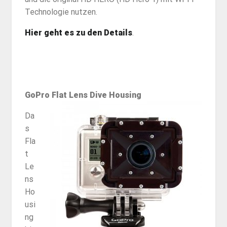
Technologie nutzen.
Hier geht es zu den Details
.
GoPro Flat Lens Dive Housing
Da
s
Fla
t
Le
ns
Ho
usi
ng