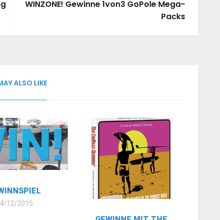
ng
WINZONE! Gewinne 1von3 GoPole Mega-
Packs
MAY ALSO LIKE
WINNSPIEL
4/12/2015
GEWINNE MIT THE