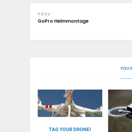
PREV
Beitragsnavigation
GoPro Helmmontage
YOU 
TAG YOUR DRONE!