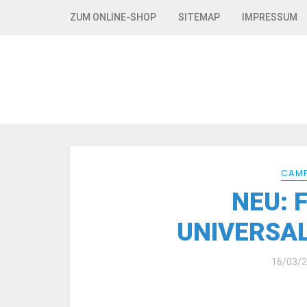
Skip to navigation
Skip to content
ZUM ONLINE-SHOP
SITEMAP
IMPRESSUM
CAMF
NEU: 
UNIVERSA
16/03/