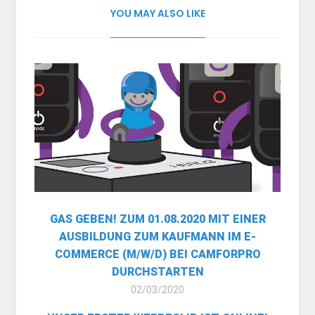
YOU MAY ALSO LIKE
GAS GEBEN! ZUM 01.08.2020 MIT EINER
AUSBILDUNG ZUM KAUFMANN IM E-
COMMERCE (M/W/D) BEI CAMFORPRO
DURCHSTARTEN
02/03/2020