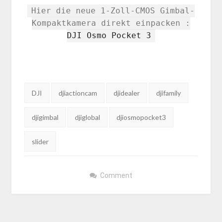
Hier die neue 1-Zoll-CMOS Gimbal-
Kompaktkamera direkt einpacken :
DJI Osmo Pocket 3
Tags:
DJI
djiactioncam
djidealer
djifamily
djigimbal
djiglobal
djiosmopocket3
slider
Comment