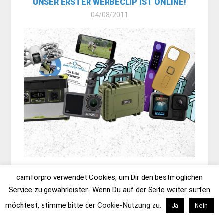
UNSER ERSTER WERBECLIP IST ONLINE!
04/08/2011
X-MAS MIT ACTION! GESCHENKIDEEN RUND
camforpro verwendet Cookies, um Dir den bestmöglichen
UM ACTIONCAM, DROHNE UND ZUBEHÖR
Service zu gewährleisten. Wenn Du auf der Seite weiter surfen
05/12/2024
möchtest, stimme bitte der
Cookie-Nutzung zu.
Ja
Nein