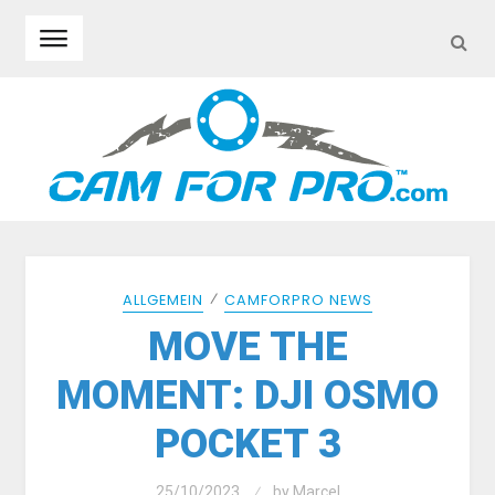
SEA
Skip to navigation
Skip to content
⁄
ALLGEMEIN
CAMFORPRO NEWS
MOVE THE
MOMENT: DJI OSMO
POCKET 3
25/10/2023
by
Marcel