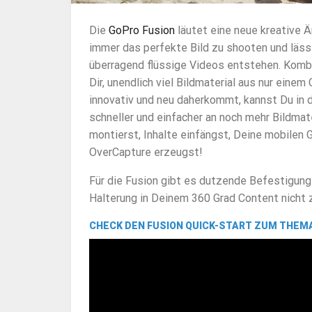
Die
GoPro Fusion
läutet eine neue kreative Ä
immer das perfekte Bild zu shooten und läs
überragend flüssige Videos entstehen. Kombi
Dir, unendlich viel Bildmaterial aus nur eine
innovativ und neu daherkommt, kannst Du in
schneller und einfacher an noch mehr Bildma
montierst, Inhalte einfängst, Deine mobilen 
OverCapture erzeugst!
Für die Fusion gibt es dutzende Befestigung
Halterung in Deinem 360 Grad Content nicht 
CHECK DEN FUSION QUICK-START ZUM THEM