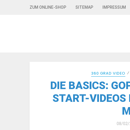
Skip to navigation
Skip to content
ZUM ONLINE-SHOP
SITEMAP
IMPRESSUM
360 GRAD VIDEO
DIE BASICS: GO
START-VIDEOS
M
08/02/