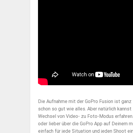
Die Aufnahme mit der GoPro Fusion ist ganz 
schon so gut wie alles. Aber natürlich kanns
Wechsel von Video- zu Foto-Modus erfahren.
oder lieber über die GoPro App auf Deinem mo
einfach für jede Situation und jeden Shoot ein