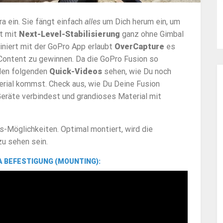
ra ein. Sie fängt einfach
alles
um Dich herum ein, um
st mit
Next-Level-Stabilisierung
ganz ohne Gimbal
niert mit der GoPro App erlaubt
OverCapture
es
m Content zu gewinnen. Da die GoPro Fusion so
 den folgenden
Quick-Videos
sehen, wie Du noch
terial kommst. Check aus, wie Du Deine Fusion
Geräte verbindest und grandioses Material mit
s-Möglichkeiten. Optimal montiert, wird die
zu sehen sein.
A
BEFESTIGUNG
(MOUNTING):