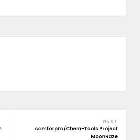
NEXT
n
camforpro/Chem-Tools Project
MoonRaze