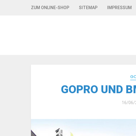
Skip to navigation
Skip to content
ZUM ONLINE-SHOP
SITEMAP
IMPRESSUM
GO
GOPRO UND B
16/06/