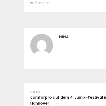
Comment
NINA
PREV
Beitragsnavigation
camforpro auf dem 4. Lumix-Festival i
Hannover