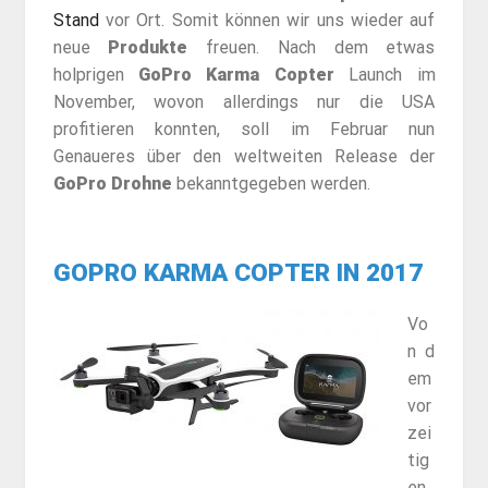
Stand
vor Ort. Somit können wir uns wieder auf
neue
Produkte
freuen. Nach dem etwas
holprigen
GoPro Karma Copter
Launch im
November, wovon allerdings nur die USA
profitieren konnten, soll im Februar nun
Genaueres über den weltweiten Release der
GoPro Drohne
bekanntgegeben werden.
GOPRO KARMA COPTER IN 2017
Vo
n d
em
vor
zei
tig
en