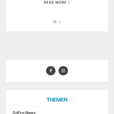
READ MORE
0
THEMEN
GoPro-News