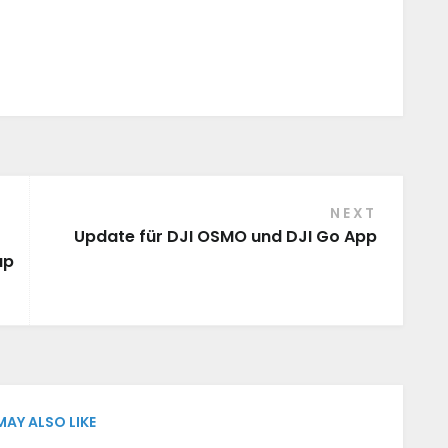
NEXT
Update für DJI OSMO und DJI Go App
up
MAY ALSO LIKE