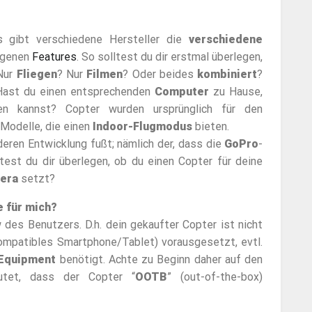
s gibt verschiedene Hersteller die
verschiedene
eigenen
Features
. So solltest du dir erstmal überlegen,
Nur
Fliegen
? Nur
Filmen
? Oder beides
kombiniert
?
 Hast du einen entsprechenden
Computer
zu Hause,
n kannst? Copter wurden ursprünglich für den
 Modelle, die einen
Indoor-Flugmodus
bieten.
deren Entwicklung fußt; nämlich der, dass die
GoPro
-
test du dir überlegen, ob du einen Copter für deine
mera
setzt?
e für mich?
es Benutzers. D.h. dein gekaufter Copter ist nicht
ompatibles Smartphone/Tablet) vorausgesetzt, evtl.
Equipment
benötigt. Achte zu Beginn daher auf den
eutet, dass der Copter “
OOTB
” (out-of-the-box)