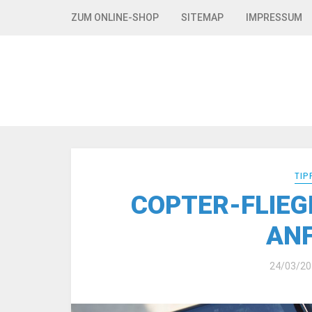
Skip to navigation
Skip to content
ZUM ONLINE-SHOP
SITEMAP
IMPRESSUM
TIP
COPTER-FLIEGE
AN
24/03/20