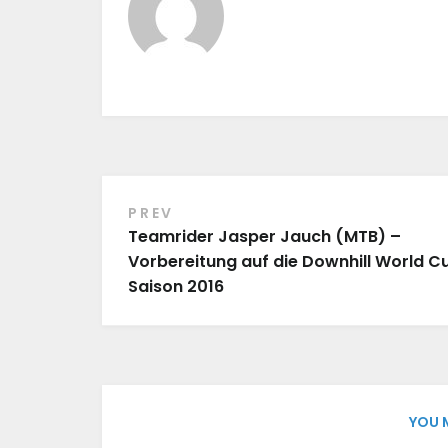
PREV
Beitragsnavigation
Teamrider Jasper Jauch (MTB) –
Vorbereitung auf die Downhill World C
Saison 2016
YOU 