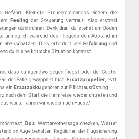
s
Gefährt. Kleinste Steuerkommandos ändern die
 dem
Feeling
der Steuerung vertraut. Also erstmal
erungen durchführen. Denk dran, du stehst am Boden
hezu unmöglich während des Fliegens den Abstand im
n abzuschätzen. Dies erfordert viel
Erfahrung
und
nn du in eine kritische Situation kommst.
rin, dass du irgendwo gegen fliegst oder der Copter
 Fall der Fälle gewappnet bist.
Ersatzpropeller
, evtl.
ns ein
Ersatzakku
gehören zur Pflichtausrüstung.
urz nach dem Start die Heimreise wieder antreten und
 das war’s. Fahren wir wieder nach Hause.”
n möchtest.
Do’s
: Wettervorhersage checken, Wetter
tand im Auge behalten, Regularien der Flugsicherung
enschenansammlungen, Tieren, Stromleitungen und