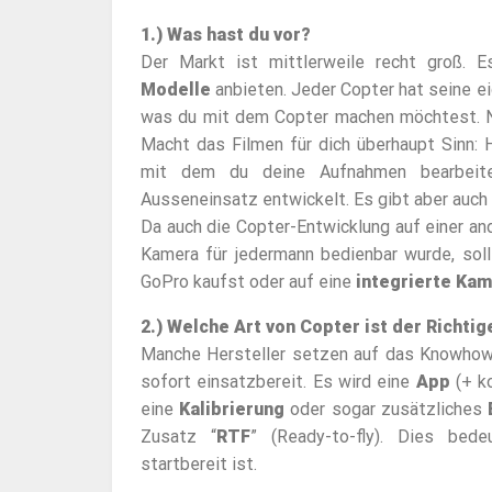
1.) Was hast du vor?
Der Markt ist mittlerweile recht groß. E
Modelle
anbieten. Jeder Copter hat seine 
was du mit dem Copter machen möchtest. 
Macht das Filmen für dich überhaupt Sinn:
mit dem du deine Aufnahmen bearbeite
Ausseneinsatz entwickelt. Es gibt aber auch
Da auch die Copter-Entwicklung auf einer an
Kamera für jedermann bedienbar wurde, soll
GoPro kaufst oder auf eine
integrierte Ka
2.) Welche Art von Copter ist der Richtig
Manche Hersteller setzen auf das Knowhow d
sofort einsatzbereit. Es wird eine
App
(+ k
eine
Kalibrierung
oder sogar zusätzliches
Zusatz “
RTF
” (Ready-to-fly). Dies bed
startbereit ist.