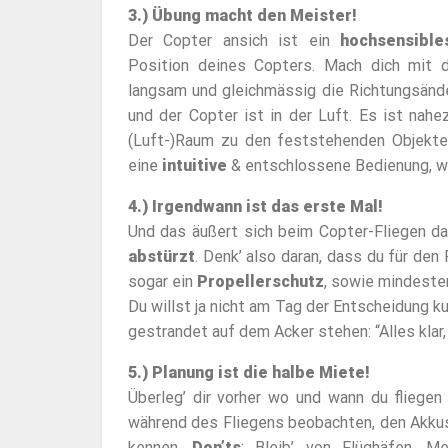
3.) Übung macht den Meister!
Der Copter ansich ist ein
hochsensible
Position deines Copters. Mach dich mit
langsam und gleichmässig die Richtungsänd
und der Copter ist in der Luft. Es ist na
(Luft-)Raum zu den feststehenden Objekte
eine
intuitive
& entschlossene Bedienung, we
4.) Irgendwann ist das erste Mal!
Und das äußert sich beim Copter-Fliegen da
abstürzt
. Denk’ also daran, dass du für den
sogar ein
Propellerschutz
, sowie mindeste
Du willst ja nicht am Tag der Entscheidung k
gestrandet auf dem Acker stehen: “Alles klar,
5.) Planung ist die halbe Miete!
Überleg’ dir vorher wo und wann du fliege
während des Fliegens beobachten, den Akkus
kennen.
Don’ts
: Bleib’ von Flüghäfen, M