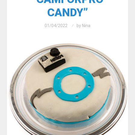
CANDY”
01/04/2022
by
Nina