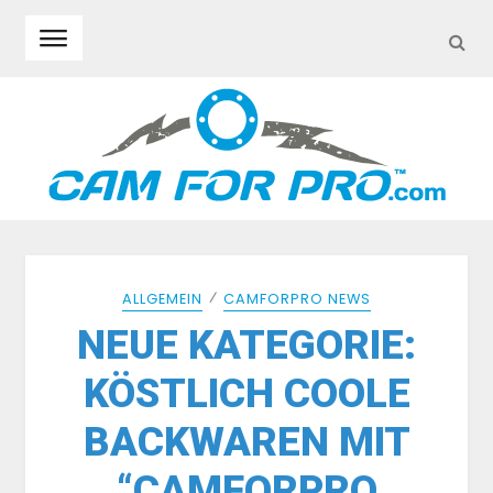
SEA
Skip to navigation
Skip to content
⁄
ALLGEMEIN
CAMFORPRO NEWS
NEUE KATEGORIE:
KÖSTLICH COOLE
BACKWAREN MIT
“CAMFORPRO