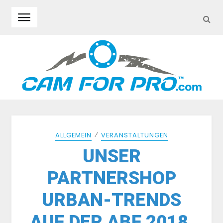
SEA
Skip to navigation
Skip to content
⁄
ALLGEMEIN
VERANSTALTUNGEN
UNSER
PARTNERSHOP
URBAN-TRENDS
AUF DER ABF 2018.