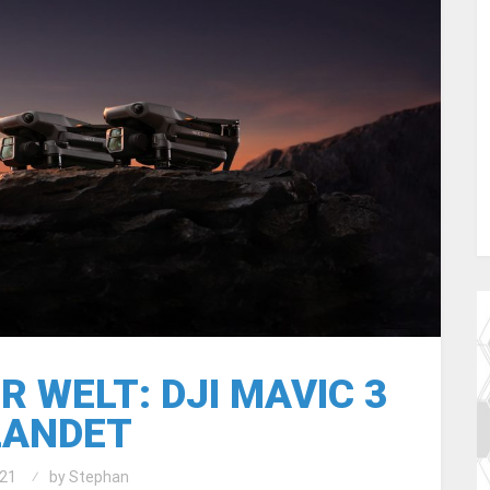
R WELT: DJI MAVIC 3
LANDET
21
by
Stephan