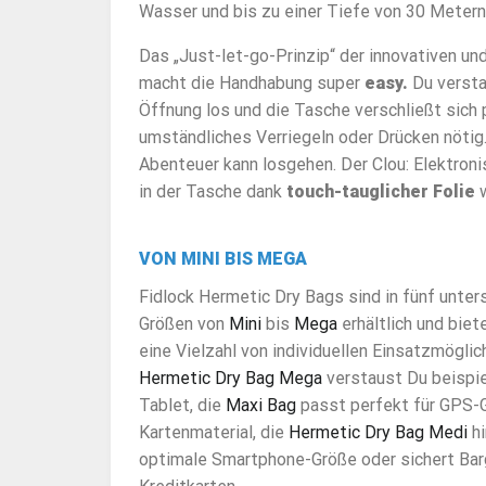
Wasser und bis zu einer Tiefe von 30 Metern
Das „Just-let-go-Prinzip“ der innovativen un
macht die Handhabung super
easy.
Du verst
Öffnung los und die Tasche verschließt sich
umständliches Verriegeln oder Drücken nötig.
Abenteuer kann losgehen. Der Clou: Elektron
in der Tasche dank
touch-tauglicher Folie
w
VON MINI BIS MEGA
Fidlock Hermetic Dry Bags sind in fünf unter
Größen von
Mini
bis
Mega
erhältlich und biet
eine Vielzahl von individuellen Einsatzmöglich
Hermetic Dry Bag Mega
verstaust Du beispi
Tablet, die
Maxi Bag
passt perfekt für GPS-
Kartenmaterial, die
Hermetic Dry Bag Medi
hi
optimale Smartphone-Größe oder sichert Bar