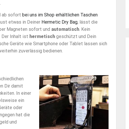
.
d ab sofort
bei uns im Shop erhältlichen Taschen
aust etwas in Deiner
Hermetic Dry Bag
, lässt die
 per Magneten sofort und
automatisch
. Kein
 Der Inhalt ist
hermetisch
geschützt und Dein
ische Geräte wie Smartphone oder Tablet lassen sich
eiterhin zuverlässig bedienen.
schiedlichen
en Dir damit
keiten. In einer
elsweise ein
Geräte oder
ngegen hat die
geld und