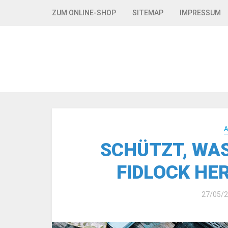
Skip to navigation
Skip to content
ZUM ONLINE-SHOP
SITEMAP
IMPRESSUM
SCHÜTZT, WAS 
FIDLOCK HE
27/05/