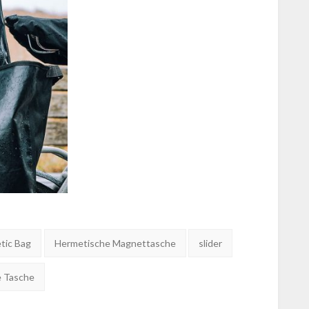
tic Bag
Hermetische Magnettasche
slider
e Tasche