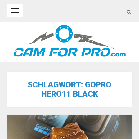
SEA
Skip to navigation
Skip to content
SCHLAGWORT:
GOPRO
HERO11 BLACK