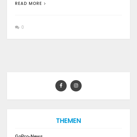
READ MORE
0
THEMEN
GoPro-News