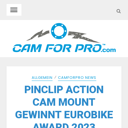
SEA
Skip to navigation
Skip to content
⁄
ALLGEMEIN
CAMFORPRO NEWS
PINCLIP ACTION
CAM MOUNT
GEWINNT EUROBIKE
AWARD 2023