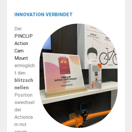
INNOVATION VERBINDET
Der
PINCLIP
Action
Cam
Mount
ermöglich
t den
blitzsch
nellen
Position
swechsel
der
Actionca
m mit
einem