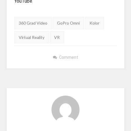
YouTube
.
Tags:
360 Grad Video
GoPro Omni
Kolor
Virtual Reality
VR
Comment