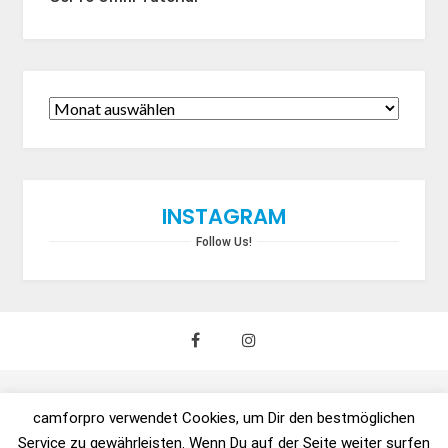
INSTAGRAM
Follow Us!
camforpro verwendet Cookies, um Dir den bestmöglichen
Copyright © 2021 urban:trends GmbH / camforpro.com -
Service zu gewährleisten. Wenn Du auf der Seite weiter surfen