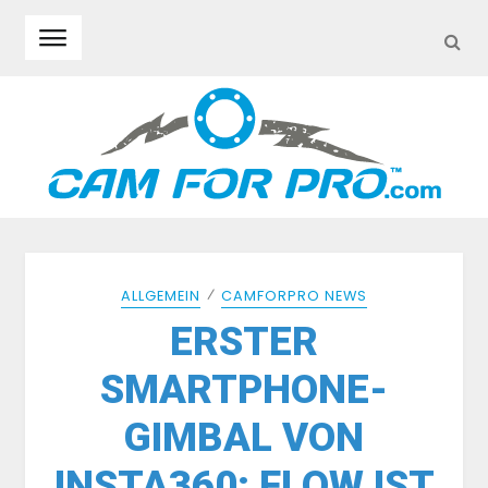
SEA
Skip to navigation
Skip to content
⁄
ALLGEMEIN
CAMFORPRO NEWS
ERSTER
SMARTPHONE-
GIMBAL VON
INSTA360: FLOW IST