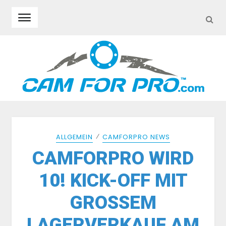
SEA
Skip to navigation
Skip to content
⁄
ALLGEMEIN
CAMFORPRO NEWS
CAMFORPRO WIRD
10! KICK-OFF MIT
GROSSEM L
AGERVERKAUF AM 2