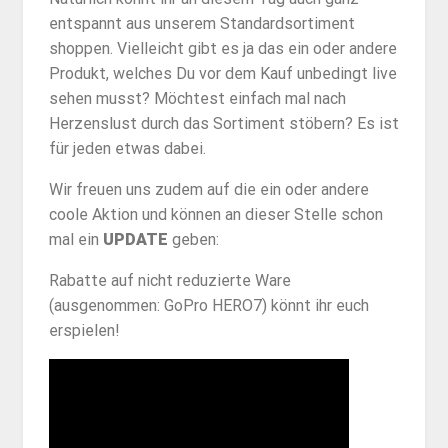
entspannt aus unserem Standardsortiment
shoppen. Vielleicht gibt es ja das ein oder andere
Produkt, welches Du vor dem Kauf unbedingt live
sehen musst? Möchtest einfach mal nach
Herzenslust durch das Sortiment stöbern? Es ist
für jeden etwas dabei.
Wir freuen uns zudem auf die ein oder andere
coole Aktion und können an dieser Stelle schon
mal ein
UPDATE
geben:
Rabatte auf nicht reduzierte Ware
(ausgenommen: GoPro HERO7) könnt ihr euch
erspielen!