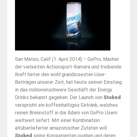
San Mateo, Calif (1. April 2014) – GoPro, Macher
der vielseiten Actionsport-Kamera und treibende
Kraft hinter den wohl grandiosesten User-
Beiträgen unserer Zeit, hat heute seinen Einstieg
in das millionenschwere Geschäft der Energy
Drinks bekannt gegeben. Der Launch von
Stoked
verspricht ein koffeinhaltiges Getränk, welches
reinen Brennstoff in die Adern von GoPro Usern
weltweit liefert. Mit einer Kombination
altüberlieferter amazonischer Zutaten will
Stoked
seine Konsumenten pushen und deren