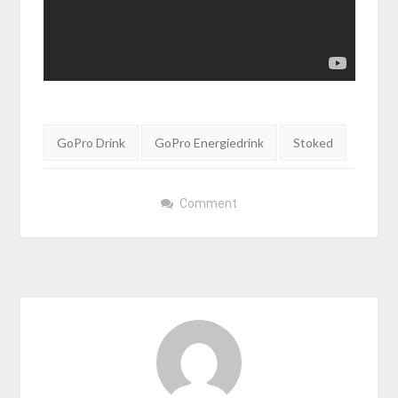
Tags:
GoPro Drink
GoPro Energiedrink
Stoked
Comment