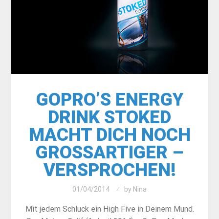
GOPRO’S ENERGY
DRINK STOKED
MACHT DICH NOCH
GROSSARTIGER – V
ERSPROCHEN!
01/04/2014
by
Nina
Mit jedem Schluck ein High Five in Deinem Mund.