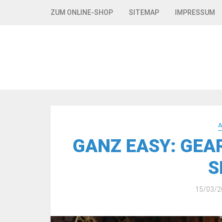
Skip to navigation
Skip to content
ZUM ONLINE-SHOP
SITEMAP
IMPRESSUM
GANZ EASY: GEA
S
15/03/2