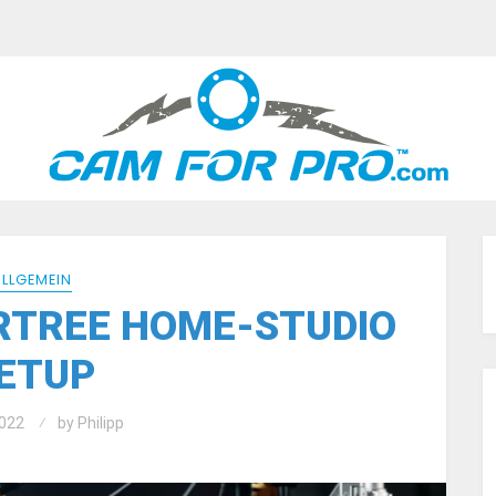
ALLGEMEIN
RTREE HOME-STUDIO
ETUP
022
by
Philipp