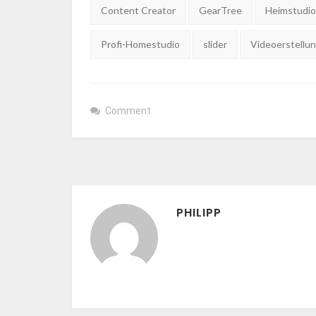
Tags:
Content Creator
GearTree
Heimstudi
Profi-Homestudio
slider
Videoerstellu
Comment
PHILIPP