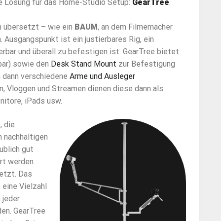
ive Lösung für das Home-Studio Setup:
GearTree
.
h übersetzt – wie ein
BAUM
, an dem Filmemacher
 Ausgangspunkt ist ein justierbares Rig, ein
erbar und überall zu befestigen ist. GearTree bietet
lbar) sowie den
Desk Stand Mount
zur Befestigung
n dann verschiedene
Arme
und Ausleger
n, Vloggen und Streamen dienen diese dann als
nitore, iPads usw.
, die
n nachhaltigen
ublich gut
rt werden.
etzt. Das
 eine Vielzahl
 jeder
den. GearTree