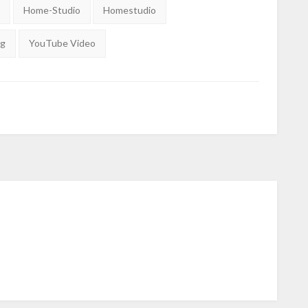
o
Home-Studio
Homestudio
ng
YouTube Video