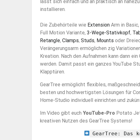
lässt sich einfach und an praktisch an nahez
installieren.
Die Zubehörteile wie
Extension
Arm in Basic
Full Motion Variante,
3-Wege-Stativkopf
,
Tab
Retangle
,
Clamps
,
Studs
,
Mounts
oder Dreie
Verängerungsarm ermöglichen zig Variationen
Kreation. Nach den Aufnahmen kann dann ein
werden. Damit passt ein ganzes YouTube Stud
Klapptüren.
GearTree ermöglicht flexibles, maßgeschneide
besten und hochwertigsten Lösungen für Co
Home-Studio individuell einrichten und zukünf
Im Video gibt euch
YouTube-Pro
Potato Jet 
kreativen Nutzen des GearTree Systems!
GearTree: Das k