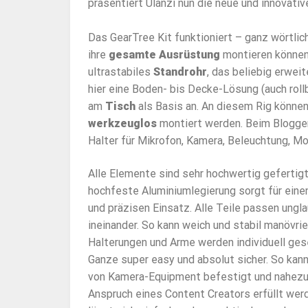
präsentiert Ulanzi nun die neue und innovat
Das GearTree Kit funktioniert – ganz wörtlic
ihre
gesamte Ausrüstung
montieren können.
ultrastabiles
Standrohr
, das beliebig erweit
hier eine Boden- bis Decke-Lösung (auch rol
am
Tisch
als Basis an. An diesem Rig könne
werkzeuglos
montiert werden. Beim Blogge
Halter für Mikrofon, Kamera, Beleuchtung, Mo
Alle Elemente sind sehr hochwertig gefertigt
hochfeste Aluminiumlegierung sorgt für eine
und präzisen Einsatz. Alle Teile passen ungla
ineinander. So kann weich und stabil manövrie
Halterungen und Arme werden individuell ges
Ganze super easy und absolut sicher. So kann
von Kamera-Equipment befestigt und nahezu
Anspruch eines Content Creators erfüllt wer