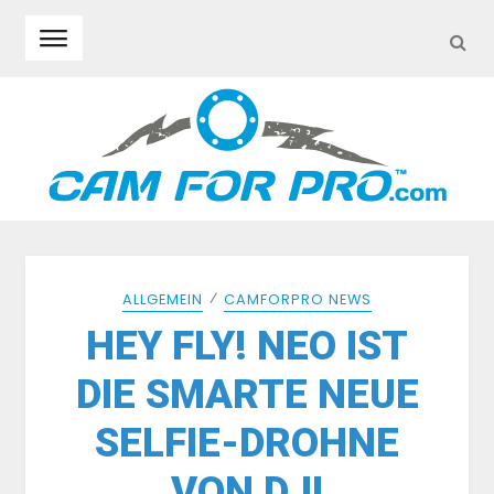
SEA
Skip to navigation
Skip to content
⁄
ALLGEMEIN
CAMFORPRO NEWS
HEY FLY! NEO IST
DIE SMARTE NEUE
SELFIE-DROHNE
VON DJI