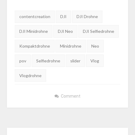
Tags:
contentcreation
DJI
DJI Drohne
DJI Minidrohne
DJI Neo
DJI Selfiedrohne
Kompaktdrohne
Minidrohne
Neo
pov
Selfiedrohne
slider
Vlog
Vlogdrohne
Comment