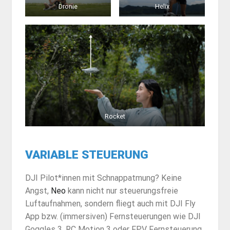
Dronie
Helix
Rocket
VARIABLE STEUERUNG
DJI Pilot*innen mit Schnappatmung? Keine
Angst,
Neo
kann nicht nur steuerungsfreie
Luftaufnahmen, sondern fliegt auch mit DJI Fly
App bzw. (immersiven) Fernsteuerungen wie DJI
Goggles 3, RC Motion 3 oder FPV Fernsteuerung.