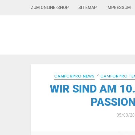
Skip to navigation
Skip to content
ZUM ONLINE-SHOP
SITEMAP
IMPRESSUM
⁄
CAMFORPRO NEWS
CAMFORPRO TE
WIR SIND AM 10
PASSION
05/03/20