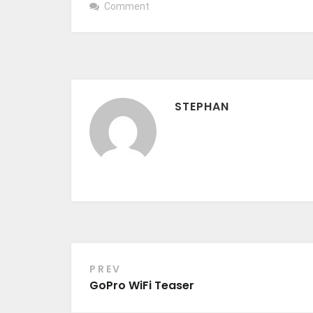
Comment
STEPHAN
PREV
Beitragsnavigation
GoPro WiFi Teaser