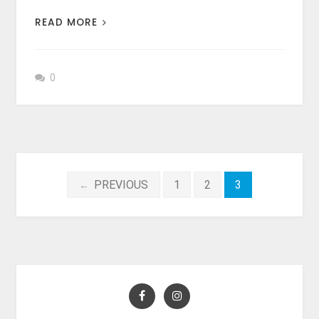
READ MORE
0
Beitragsnavigation
PREVIOUS
1
2
3
←