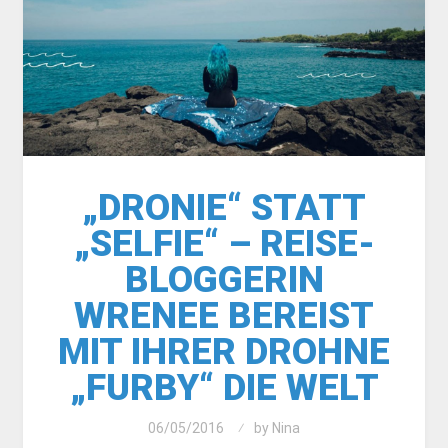
„DRONIE“ STATT
„SELFIE“ – REISE-
BLOGGERIN
WRENEE BEREIST
MIT IHRER DROHNE
„FURBY“ DIE WELT
06/05/2016
by
Nina