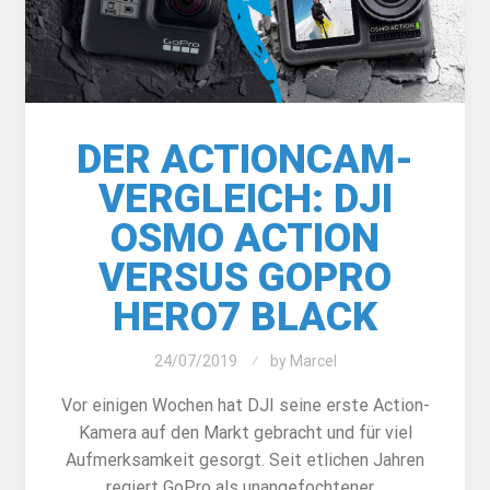
DER ACTIONCAM-
VERGLEICH: DJI
OSMO ACTION
VERSUS GOPRO
HERO7 BLACK
24/07/2019
by
Marcel
Vor einigen Wochen hat DJI seine erste Action-
Kamera auf den Markt gebracht und für viel
Aufmerksamkeit gesorgt. Seit etlichen Jahren
regiert GoPro als unangefochtener…