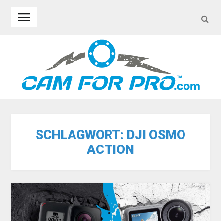
SEA
Skip to navigation
Skip to content
SCHLAGWORT:
DJI OSMO
ACTION