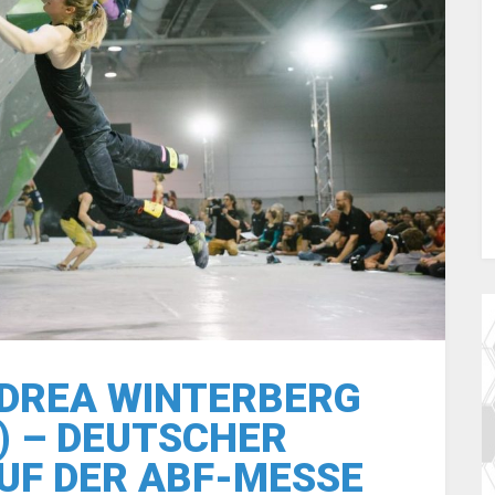
DREA WINTERBERG
) – DEUTSCHER
UF DER ABF-MESSE