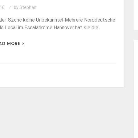
16
by
Stephan
ulder-Szene keine Unbekannte! Mehrere Norddeutsche
als Local im Escaladrome Hannover hat sie die…
AD MORE