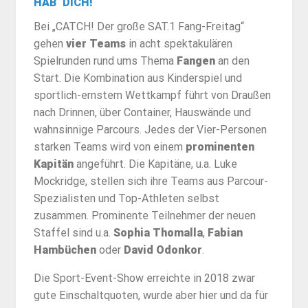
HAB’ DICH!
Bei „CATCH! Der große SAT.1 Fang-Freitag“
gehen
vier Teams
in acht spektakulären
Spielrunden rund ums Thema
Fangen
an den
Start. Die Kombination aus Kinderspiel und
sportlich-ernstem Wettkampf führt von Draußen
nach Drinnen, über Container, Hauswände und
wahnsinnige Parcours. Jedes der Vier-Personen
starken Teams wird von einem
prominenten
Kapitän
angeführt. Die Kapitäne, u.a. Luke
Mockridge, stellen sich ihre Teams aus Parcour-
Spezialisten und Top-Athleten selbst
zusammen. Prominente Teilnehmer der neuen
Staffel sind u.a.
Sophia Thomalla
,
Fabian
Hambüchen
oder
David Odonkor
.
Die Sport-Event-Show erreichte in 2018 zwar
gute Einschaltquoten, wurde aber hier und da für