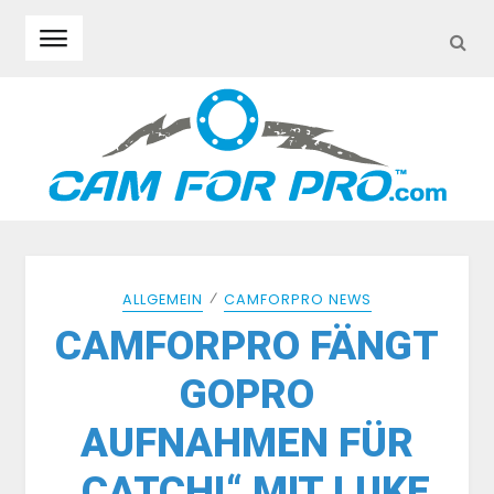
SEA
Skip to navigation
Skip to content
⁄
ALLGEMEIN
CAMFORPRO NEWS
CAMFORPRO FÄNGT
GOPRO
AUFNAHMEN FÜR
„CATCH!“ MIT LUKE