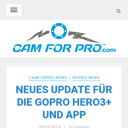
SEA
Skip to navigation
Skip to content
⁄
CAMFORPRO NEWS
GOPRO NEWS
NEUES UPDATE FÜR
DIE GOPRO HERO3+
UND APP
09/03/2014
by
Stephan