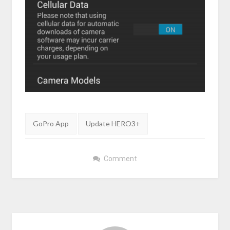
Tags:
GoPro App
Update HERO3+
Comment