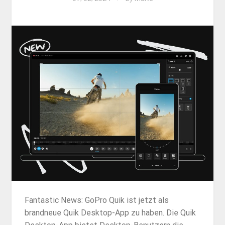
Fantastic News: GoPro Quik ist jetzt als
brandneue Quik Desktop-App zu haben. Die Quik