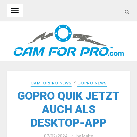
SEA
Skip to navigation
Skip to content
⁄
CAMFORPRO NEWS
GOPRO NEWS
GOPRO QUIK JETZT
AUCH ALS
DESKTOP-APP
07/02/2024
by
Malte