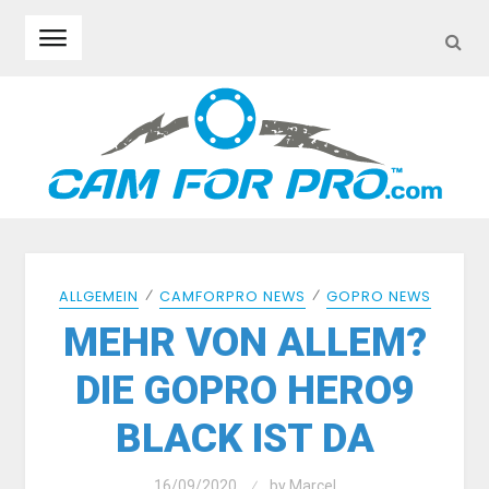
SEA
Skip to navigation
Skip to content
⁄
⁄
ALLGEMEIN
CAMFORPRO NEWS
GOPRO NEWS
MEHR VON ALLEM?
DIE GOPRO HERO9
BLACK IST DA
16/09/2020
by
Marcel