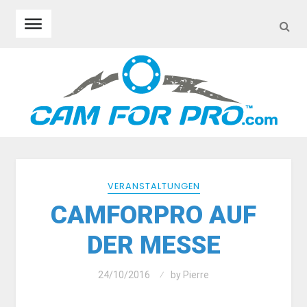
SEA
Skip to navigation
Skip to content
VERANSTALTUNGEN
CAMFORPRO AUF
DER MESSE
24/10/2016
by
Pierre