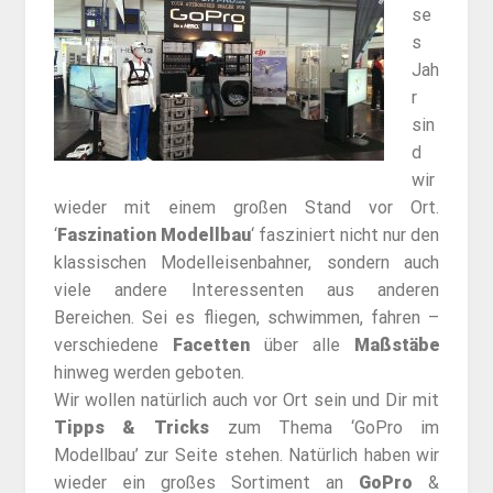
se
s
Jah
r
sin
d
wir
wieder mit einem großen Stand vor Ort.
‘
Faszination Modellbau
‘ fasziniert nicht nur den
klassischen Modelleisenbahner, sondern auch
viele andere Interessenten aus anderen
Bereichen. Sei es fliegen, schwimmen, fahren –
verschiedene
Facetten
über alle
Maßstäbe
hinweg werden geboten.
Wir wollen natürlich auch vor Ort sein und Dir mit
Tipps & Tricks
zum Thema ‘GoPro im
Modellbau’ zur Seite stehen. Natürlich haben wir
wieder ein großes Sortiment an
GoPro
&