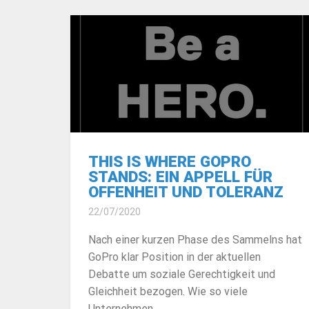
THIS IS WHERE GOPRO
STANDS: EIN APPELL FÜR
OFFENHEIT UND TOLERANZ
22/07/2020
Nach einer kurzen Phase des Sammelns hat
GoPro klar Position in der aktuellen
Debatte um soziale Gerechtigkeit und
Gleichheit bezogen. Wie so viele
Unternehmen…