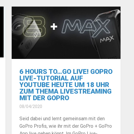
6 HOURS TO…GO LIVE! GOPRO
LIVE-TUTORIAL AUF
YOUTUBE HEUTE UM 18 UHR
ZUM THEMA LIVESTREAMING
MIT DER GOPRO
08/04/2020
Seid dabei und lernt gemeinsam mit den
GoPro Profis, wie ihr mit der GoPro + GoPro
App live gehen könnt. Im GoPro Live-