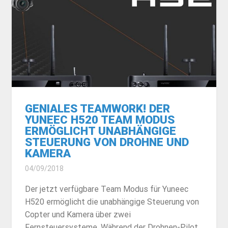
GENIALES TEAMWORK! DER
YUNEEC H520 TEAM MODUS
ERMÖGLICHT UNABHÄNGIGE
STEUERUNG VON DROHNE UND
KAMERA
04/09/2018
Der jetzt verfügbare Team Modus für Yuneec
H520 ermöglicht die unabhängige Steuerung von
Copter und Kamera über zwei
Fernsteuersysteme. Während der Drohnen-Pilot