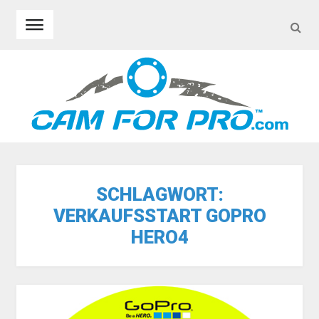
SEA
Skip to navigation
Skip to content
SCHLAGWORT:
VERKAUFSSTART GOPRO
HERO4