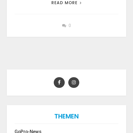
READ MORE
0
THEMEN
GoPro-News