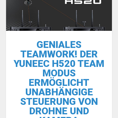
GENIALES
TEAMWORK! DER
YUNEEC H520 TEAM
MODUS
ERMÖGLICHT
UNABHÄNGIGE
STEUERUNG VON
DROHNE UND