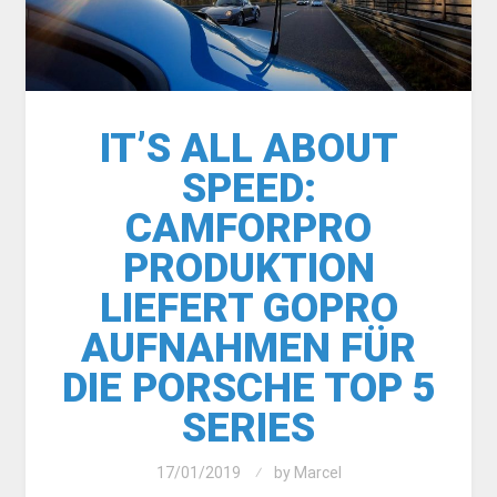
IT’S ALL ABOUT
SPEED:
CAMFORPRO
PRODUKTION
LIEFERT GOPRO
AUFNAHMEN FÜR
DIE PORSCHE TOP 5
SERIES
17/01/2019
by
Marcel