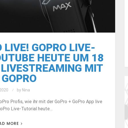
LIVE! GOPRO LIVE-
OUTUBE HEUTE UM 18
LIVESTREAMING MIT
 GOPRO
2020
by
Nina
Pro Profis, wie ihr mit der GoPro + GoPro App live
oPro Live-Tutorial heute…
AD MORE