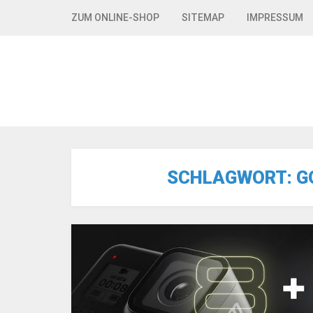
Skip to navigation
Skip to content
ZUM ONLINE-SHOP
SITEMAP
IMPRESSUM
SCHLAGWORT:
G