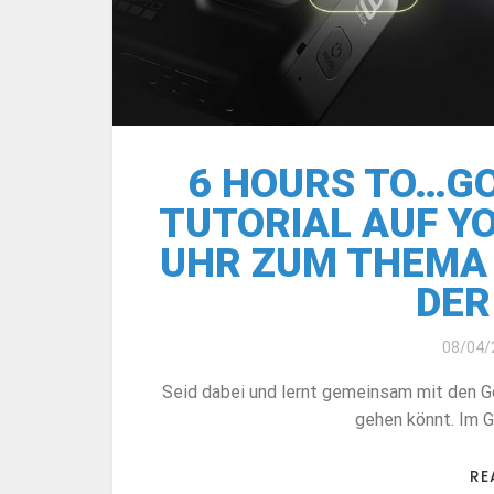
6 HOURS TO…GO 
TUTORIAL AUF Y
UHR ZUM THEMA 
DER
08/04/
Seid dabei und lernt gemeinsam mit den Go
gehen könnt. Im G
RE