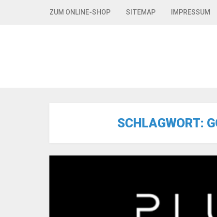
Skip to navigation
Skip to content
ZUM ONLINE-SHOP
SITEMAP
IMPRESSUM
SCHLAGWORT:
G