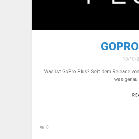
GOPRO
10/10/
Was ist GoPro Plus? Seit dem Release von
was genau 
RE
0