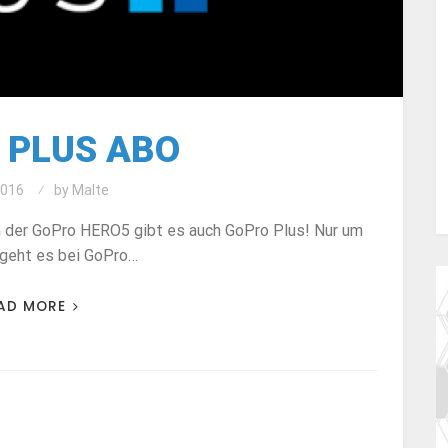
 PLUS ABO
2016
by
Malte
 der GoPro HERO5 gibt es auch GoPro Plus! Nur um
geht es bei GoPro…
AD MORE