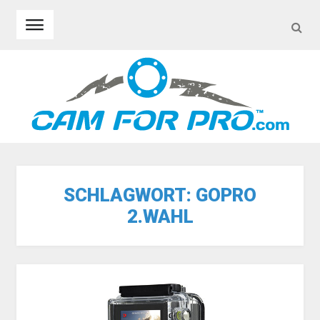
SEA
Skip to navigation
Skip to content
SCHLAGWORT:
GOPRO
2.WAHL