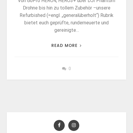
Von GoPro HERO4, HERO3+ über DJI Phantom
Drohne bis hin zu tollem Zubehör –unsere
Refurbished (=engl. „generalüberholt“) Rubrik
bietet euch geprüfte, runderneuerte und
gereinigte…
READ MORE
0