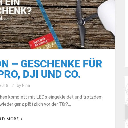
ON – GESCHENKE FÜR
RO, DJI UND CO.
2018
by
Nina
chen komplett mit LEDs eingekleidet und trotzdem
wieder ganz plötzlich vor der Tür?…
AD MORE