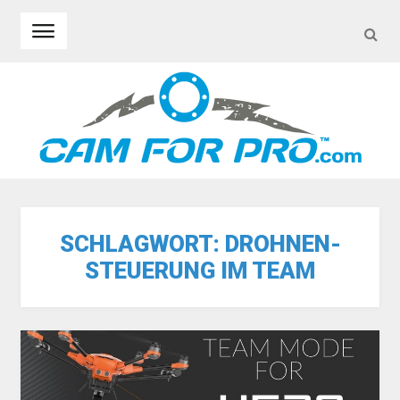
SEA
Skip to navigation
Skip to content
SCHLAGWORT:
DROHNEN-
STEUERUNG IM TEAM