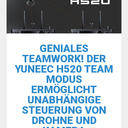
GENIALES
TEAMWORK! DER
YUNEEC H520 TEAM
MODUS
ERMÖGLICHT
UNABHÄNGIGE
STEUERUNG VON
DROHNE UND