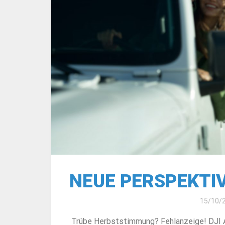
NEUE PERSPEKTIVE
15/10/
Trübe Herbststimmung? Fehlanzeige! DJI Air