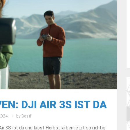
N: DJI AIR 3S IST DA
2024
by
Basti
 3S ist da und lässt Herbstfarben jetzt so richtig