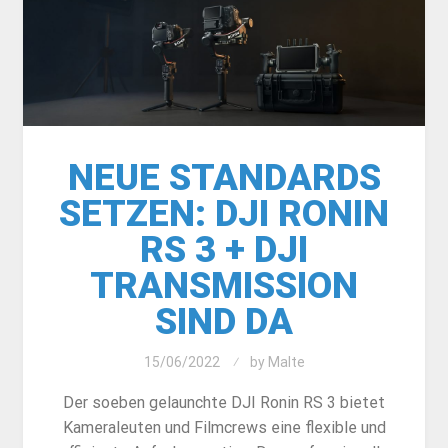
NEUE STANDARDS
SETZEN: DJI RONIN
RS 3 + DJI
TRANSMISSION
SIND DA
15/06/2022
by
Malte
Der soeben gelaunchte DJI Ronin RS 3 bietet
Kameraleuten und Filmcrews eine flexible und